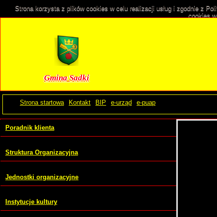
Strona korzysta z plików cookies w celu realizacji usług i zgodnie z P
cookies w
Gmina Sadki
Strona startowa
Kontakt
BIP
e-urząd
e-puap
Poradnik klienta
Struktura Organizacyjna
Jednostki organizacyjne
Instytucje kultury