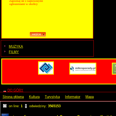
Zapoznaj sie z najnowszymi
ogłoszeniami w okolicy
MUZYKA
FILMY
DO GÓRY
Strona główna
Kultura
Turystyka
Informator
Mapa
on line:
1
odwiedziny:
3565153