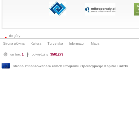
do góry
Strona główna
Kultura
Turystyka
Informator
Mapa
on line:
1
odwiedziny:
3561279
strona sfinansowana w ramch Programu Operacyjnego Kapitał Ludzki