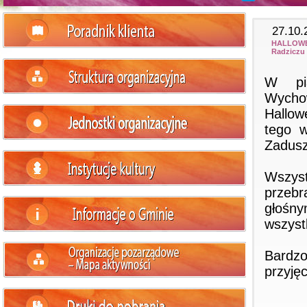
27.10.
HALLOWEE
Radziczu
W pią
Wycho
Hallow
tego w
Zadusz
Wszys
przebr
głośny
wszyst
Bardz
przyjęc